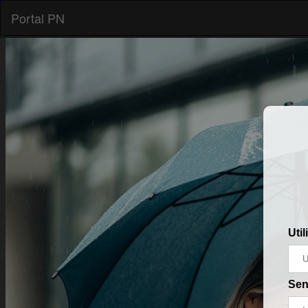
Util
Se