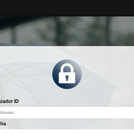
izador ID
nha